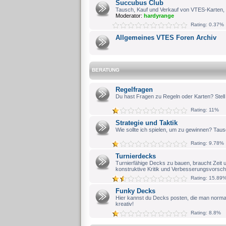
Succubus Club
Tausch, Kauf und Verkauf von VTES-Karten, 
Moderator:
hardyrange
Rating: 0.37%
Allgemeines VTES Foren Archiv
BERATUNG
Regelfragen
Du hast Fragen zu Regeln oder Karten? Stell s
Rating: 11%
Strategie und Taktik
Wie sollte ich spielen, um zu gewinnen? Taus
Rating: 9.78%
Turnierdecks
Turnierfähige Decks zu bauen, braucht Zeit 
konstruktive Kritik und Verbesserungsvorschl
Rating: 15.89
Funky Decks
Hier kannst du Decks posten, die man normal
kreativ!
Rating: 8.8%