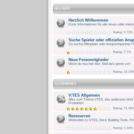
NEU HIER?
Herzlich Willkommen
Erste Informationen für alle neuen oder intere
Rating: 0.73%
Suche Spieler oder offiziellen Ans
Du suchst Mitspieler oder Ansprechpartner? 
Rating: 7.7%
Neue Forenmitglieder
Wenn du neu hier bist: Stell dich gerne vor!
Rating: 10.15
ALLGEMEINES
V:TES Allgemein
Alles zum Thema VTES, das anderswo nicht
Produkten
Rating: 71.39
Ressourcen
Webseiten zu VTES, Deck Building Tools, Pr
Rating: 1.34%