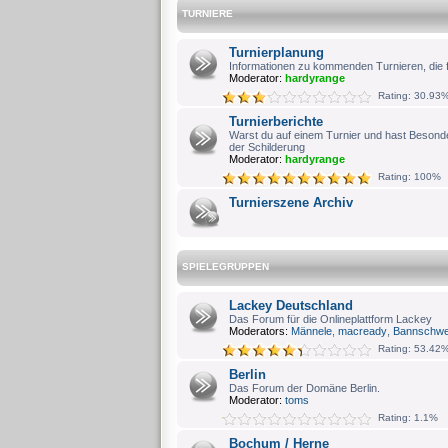
TURNIERE
Turnierplanung
Informationen zu kommenden Turnieren, die fü
Moderator:
hardyrange
Rating: 30.93
Turnierberichte
Warst du auf einem Turnier und hast Besonde
der Schilderung
Moderator:
hardyrange
Rating: 100%
Turnierszene Archiv
SPIELEGRUPPEN
Lackey Deutschland
Das Forum für die Onlineplattform Lackey
Moderators:
Männele
,
macready
,
Bannschwe
Rating: 53.42
Berlin
Das Forum der Domäne Berlin.
Moderator:
toms
Rating: 1.1%
Bochum / Herne