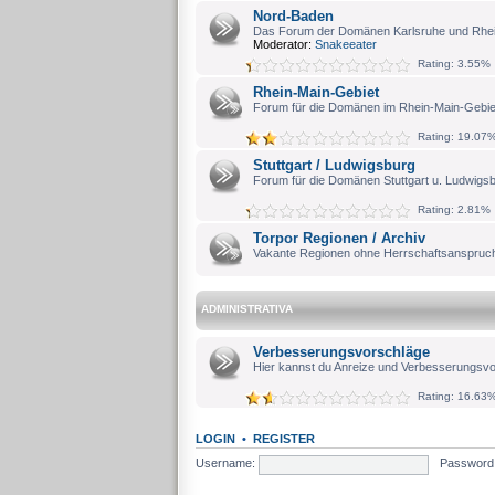
Nord-Baden
Das Forum der Domänen Karlsruhe und Rhe
Moderator:
Snakeeater
Rating: 3.55%
Rhein-Main-Gebiet
Forum für die Domänen im Rhein-Main-Gebie
Rating: 19.07
Stuttgart / Ludwigsburg
Forum für die Domänen Stuttgart u. Ludwigs
Rating: 2.81%
Torpor Regionen / Archiv
Vakante Regionen ohne Herrschaftsanspruch
ADMINISTRATIVA
Verbesserungsvorschläge
Hier kannst du Anreize und Verbesserungsvo
Rating: 16.63
LOGIN
•
REGISTER
Username:
Password