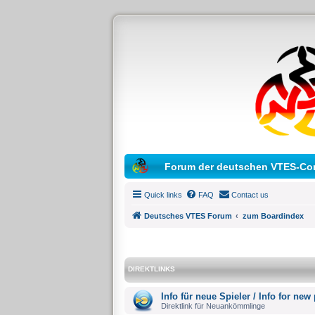
Forum der deutschen VTES-Co
Quick links
FAQ
Contact us
Deutsches VTES Forum
zum Boardindex
DIREKTLINKS
Info für neue Spieler / Info for new
Direktlink für Neuankömmlinge