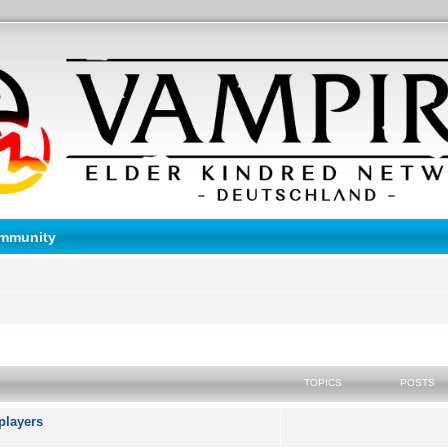
mmunity
TOPICS
POSTS
 players