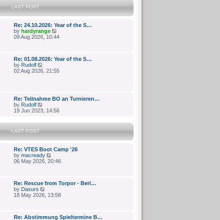
s
e
LAST POST
t
l
p
a
o
t
Re: 24.10.2026: Year of the S…
s
e
V
by
hardyrange
t
s
i
09 Aug 2026, 10:44
t
e
p
w
o
t
Re: 01.08.2026: Year of the S…
s
h
V
by
Rudolf
t
e
i
02 Aug 2026, 21:55
l
e
a
w
t
t
e
h
s
Re: Teilnahme BO an Turnieren…
e
t
V
by
Rudolf
l
p
i
19 Jun 2023, 14:56
a
o
e
t
s
w
e
t
t
s
LAST POST
h
t
e
p
l
o
Re: VTES Boot Camp '26
a
s
V
by
macready
t
t
i
06 May 2026, 20:46
e
e
s
w
t
t
p
Re: Rescue from Torpor - Berl…
h
o
V
by
Dasurs
e
s
i
18 May 2026, 13:58
l
t
e
a
w
t
t
e
Re: Abstimmung Spieltermine B…
h
s