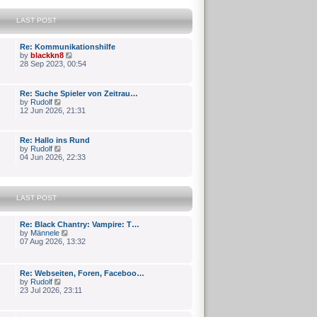
LAST POST
Re: Kommunikationshilfe
V
by
blackkn8
i
28 Sep 2023, 00:54
e
w
t
Re: Suche Spieler von Zeitrau…
h
V
by
Rudolf
e
i
12 Jun 2026, 21:31
l
e
a
w
t
t
e
Re: Hallo ins Rund
h
V
s
by
Rudolf
e
i
t
04 Jun 2026, 22:33
l
e
p
a
w
o
t
t
s
e
h
t
s
LAST POST
e
t
l
p
a
o
Re: Black Chantry: Vampire: T…
t
s
V
by
Männele
e
t
i
07 Aug 2026, 13:32
s
e
t
w
p
t
o
Re: Webseiten, Foren, Faceboo…
h
s
V
by
Rudolf
e
t
i
23 Jul 2026, 23:11
l
e
a
w
t
t
e