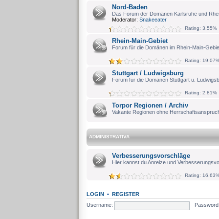
Nord-Baden
Das Forum der Domänen Karlsruhe und Rhe
Moderator:
Snakeeater
Rating: 3.55%
Rhein-Main-Gebiet
Forum für die Domänen im Rhein-Main-Gebie
Rating: 19.07
Stuttgart / Ludwigsburg
Forum für die Domänen Stuttgart u. Ludwigs
Rating: 2.81%
Torpor Regionen / Archiv
Vakante Regionen ohne Herrschaftsanspruch
ADMINISTRATIVA
Verbesserungsvorschläge
Hier kannst du Anreize und Verbesserungsvo
Rating: 16.63
LOGIN
•
REGISTER
Username:
Password