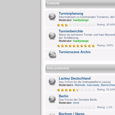
TURNIERE
Turnierplanung
Informationen zu kommenden Turnieren, die fü
Moderator:
hardyrange
Rating: 30.93
Turnierberichte
Warst du auf einem Turnier und hast Besonde
der Schilderung
Moderator:
hardyrange
Rating: 100%
Turnierszene Archiv
SPIELEGRUPPEN
Lackey Deutschland
Das Forum für die Onlineplattform Lackey
Moderators:
Männele
,
macready
,
Bannschwe
Rating: 53.42
Berlin
Das Forum der Domäne Berlin.
Moderator:
toms
Rating: 1.1%
Bochum / Herne