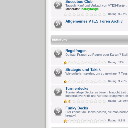
Succubus Club
Tausch, Kauf und Verkauf von VTES-Karten, 
Moderator:
hardyrange
Rating: 0.37%
Allgemeines VTES Foren Archiv
BERATUNG
Regelfragen
Du hast Fragen zu Regeln oder Karten? Stell s
Rating: 11%
Strategie und Taktik
Wie sollte ich spielen, um zu gewinnen? Taus
Rating: 9.78%
Turnierdecks
Turnierfähige Decks zu bauen, braucht Zeit 
konstruktive Kritik und Verbesserungsvorschl
Rating: 15.89
Funky Decks
Hier kannst du Decks posten, die man normal
kreativ!
Rating: 8.8%