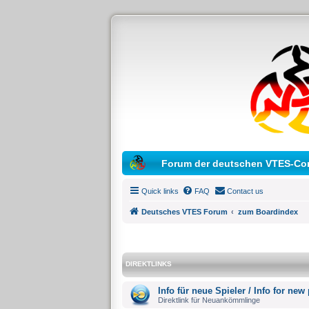
Forum der deutschen VTES-Co
Quick links
FAQ
Contact us
Deutsches VTES Forum
zum Boardindex
DIREKTLINKS
Info für neue Spieler / Info for new
Direktlink für Neuankömmlinge