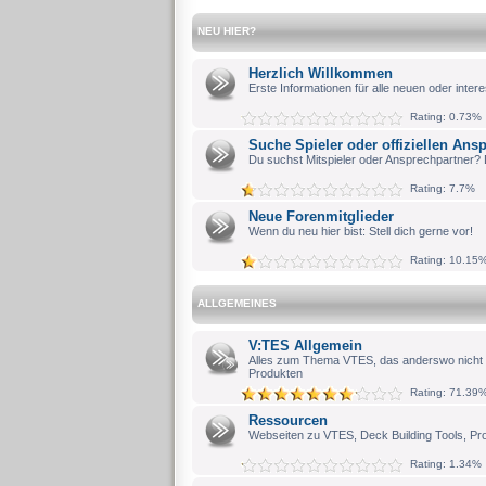
NEU HIER?
Herzlich Willkommen
Erste Informationen für alle neuen oder intere
Rating: 0.73%
Suche Spieler oder offiziellen Ans
Du suchst Mitspieler oder Ansprechpartner? 
Rating: 7.7%
Neue Forenmitglieder
Wenn du neu hier bist: Stell dich gerne vor!
Rating: 10.15
ALLGEMEINES
V:TES Allgemein
Alles zum Thema VTES, das anderswo nicht
Produkten
Rating: 71.39
Ressourcen
Webseiten zu VTES, Deck Building Tools, Pr
Rating: 1.34%