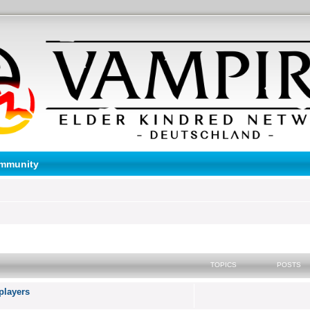
mmunity
TOPICS
POSTS
 players