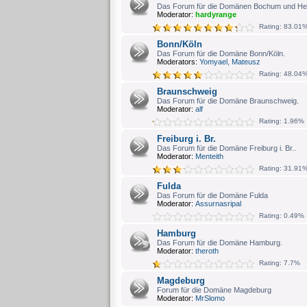
Das Forum für die Domänen Bochum und He
Moderator:
hardyrange
Rating: 83.01
Bonn/Köln
Das Forum für die Domäne Bonn/Köln.
Moderators:
Yomyael
,
Mateusz
Rating: 48.04
Braunschweig
Das Forum für die Domäne Braunschweig.
Moderator:
alf
Rating: 1.96%
Freiburg i. Br.
Das Forum für die Domäne Freiburg i. Br..
Moderator:
Menteith
Rating: 31.91
Fulda
Das Forum für die Domäne Fulda
Moderator:
Assurnasripal
Rating: 0.49%
Hamburg
Das Forum für die Domäne Hamburg.
Moderator:
theroth
Rating: 7.7%
Magdeburg
Forum für die Domäne Magdeburg
Moderator:
MrSlomo