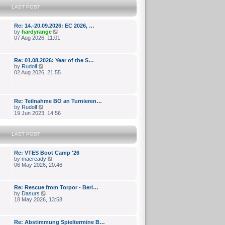
s
e
LAST POST
t
l
p
a
o
t
Re: 14.-20.09.2026: EC 2026, …
s
e
V
by
hardyrange
t
s
i
07 Aug 2026, 11:01
t
e
p
w
o
t
Re: 01.08.2026: Year of the S…
s
h
V
by
Rudolf
t
e
i
02 Aug 2026, 21:55
l
e
a
w
t
t
e
h
s
Re: Teilnahme BO an Turnieren…
e
t
V
by
Rudolf
l
p
i
19 Jun 2023, 14:56
a
o
e
t
s
w
e
t
t
s
LAST POST
h
t
e
p
l
o
Re: VTES Boot Camp '26
a
s
V
by
macready
t
t
i
06 May 2026, 20:46
e
e
s
w
t
t
p
Re: Rescue from Torpor - Berl…
h
o
V
by
Dasurs
e
s
i
18 May 2026, 13:58
l
t
e
a
w
t
t
e
Re: Abstimmung Spieltermine B…
h
s