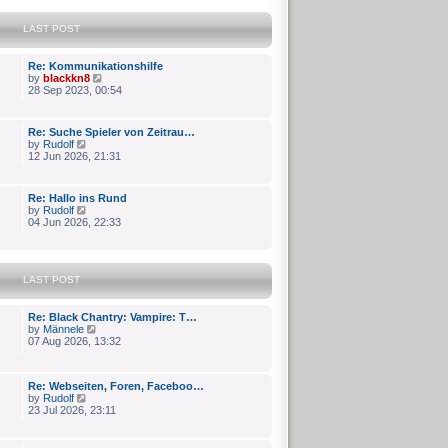
LAST POST
Re: Kommunikationshilfe
V
by
blackkn8
i
28 Sep 2023, 00:54
e
w
t
Re: Suche Spieler von Zeitrau…
h
V
by
Rudolf
e
i
12 Jun 2026, 21:31
l
e
a
w
t
t
e
Re: Hallo ins Rund
h
V
s
by
Rudolf
e
i
t
04 Jun 2026, 22:33
l
e
p
a
w
o
t
t
s
e
h
t
s
LAST POST
e
t
l
p
a
o
Re: Black Chantry: Vampire: T…
t
s
V
by
Männele
e
t
i
07 Aug 2026, 13:32
s
e
t
w
p
t
o
Re: Webseiten, Foren, Faceboo…
h
s
V
by
Rudolf
e
t
i
23 Jul 2026, 23:11
l
e
a
w
t
t
e