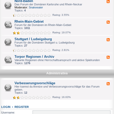
Nord-Baden
F
a
e
Das Forum der Domänen Karlsruhe und Rhein-Neckar
g
e
Moderator:
Snakeeater
d
d
Topics:
4
e
-
Rating: 3.55%
b
N
u
o
Rhein-Main-Gebiet
r
F
r
g
e
Forum für die Domänen im Rhein-Main-Gebiet
d
e
Topics:
1011
-
d
B
Rating: 19.07%
-
a
R
d
Stuttgart / Ludwigsburg
F
h
e
e
Forum für die Domänen Stuttgart u. Ludwigsburg
e
n
e
Topics:
27
i
d
n
Rating: 2.81%
-
-
S
M
Torpor Regionen / Archiv
F
t
a
e
Vakante Regionen ohne Herrschaftsanspruch und aktive Spielrunden
u
i
e
Topics:
1276
t
n
d
t
-
-
g
G
T
a
Administrativa
e
o
r
b
r
t
i
p
/
Verbesserungsvorschläge
e
F
o
L
t
e
Hier kannst du Anreize und Verbesserungsvorschläge für das Forum
r
u
e
geben.
R
d
d
Topics:
12
e
w
-
g
Rating: 16.63%
i
V
i
g
e
o
s
r
n
b
LOGIN
•
REGISTER
b
e
u
e
n
Username:
r
s