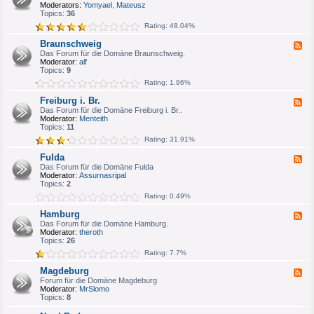
e
Moderators:
Yomyael
,
Mateusz
u
d
Topics:
36
m
-
/
Rating: 48.04%
B
H
o
e
Braunschweig
F
n
r
e
Das Forum für die Domäne Braunschweig.
n
n
e
Moderator:
alf
/
e
d
Topics:
9
K
-
ö
Rating: 1.96%
B
l
r
n
Freiburg i. Br.
F
a
e
Das Forum für die Domäne Freiburg i. Br..
u
e
Moderator:
Menteith
n
d
Topics:
11
s
-
c
Rating: 31.91%
F
h
r
w
Fulda
F
e
e
e
Das Forum für die Domäne Fulda
i
i
e
Moderator:
Assurnasripal
b
g
d
Topics:
2
u
-
r
Rating: 0.49%
F
g
u
i
Hamburg
F
l
.
e
Das Forum für die Domäne Hamburg.
d
B
e
Moderator:
theroth
a
r
d
Topics:
26
.
-
Rating: 7.7%
H
a
Magdeburg
F
m
e
Forum für die Domäne Magdeburg
b
e
Moderator:
MrSlomo
u
d
Topics:
8
r
-
g
M