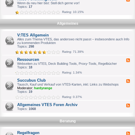
u
h
e
Wenn du neu hier bist: Stell dich gerne vor!
c
W
e
Topics:
17
h
i
d
e
l
Rating: 10.15%
-
S
l
N
p
k
e
i
o
Allgemeines
u
e
m
e
l
m
F
e
e
V:TES Allgemein
o
r
n
r
Alles zum Thema VTES, das anderswo nicht passt – insbesondere auch Info
o
e
zu kommenden Produkten
d
n
Topics:
298
e
m
r
Rating: 71.39%
i
o
t
f
Ressourcen
F
g
f
e
Webseiten zu VTES, Deck Building Tools, Proxy-Tools, Regelbücher
l
i
e
Topics:
18
i
z
d
e
i
Rating: 1.34%
-
d
e
R
e
l
Succubus Club
F
e
r
l
e
Tausch, Kauf und Verkauf von VTES-Karten, inkl. Links zu Webshops
s
e
e
Moderator:
hardyrange
s
n
d
Topics:
19
o
A
-
u
Rating: 0.37%
n
S
r
s
u
c
Allgemeines VTES Foren Archiv
p
F
c
e
r
e
Topics:
1068
c
n
e
e
u
c
d
b
h
-
u
Beratung
p
A
s
a
l
C
r
l
l
Regelfragen
F
t
g
u