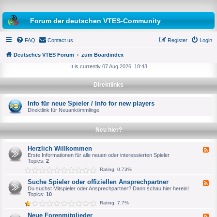
Forum der deutschen VTES-Community
FAQ
Contact us
Register
Login
Deutsches VTES Forum
zum Boardindex
It is currently 07 Aug 2026, 18:43
e
Direktlinks
a
r
Info für neue Spieler / Info for new players
Direktlink für Neuankömmlinge
c
h
Neu hier?
Herzlich Willkommen
F
e
Erste Informationen für alle neuen oder interessierten Spieler
e
Topics:
2
d
Rating: 0.73%
-
H
Suche Spieler oder offiziellen Ansprechpartner
F
e
e
Du suchst Mitspieler oder Ansprechpartner? Dann schau hier herein!
r
e
Topics:
10
z
d
l
Rating: 7.7%
-
i
S
c
Neue Forenmitglieder
F