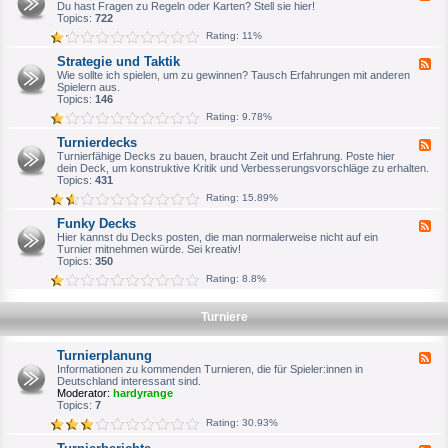
e
Du hast Fragen zu Regeln oder Karten? Stell sie hier!
n
e
b
e
Topics:
722
e
m
d
r
e
Rating: 11%
-
i
R
n
Strategie und Taktik
F
e
e
e
Wie sollte ich spielen, um zu gewinnen? Tausch Erfahrungen mit anderen
g
s
e
Spielern aus.
e
V
d
Topics:
146
l
T
-
f
E
Rating: 9.78%
S
r
S
t
a
F
Turnierdecks
F
r
g
o
e
Turnierfähige Decks zu bauen, braucht Zeit und Erfahrung. Poste hier
a
e
r
e
dein Deck, um konstruktive Kritik und Verbesserungsvorschläge zu erhalten.
t
n
e
d
Topics:
431
e
n
-
g
Rating: 15.89%
A
T
i
r
u
e
Funky Decks
c
F
r
u
h
e
Hier kannst du Decks posten, die man normalerweise nicht auf ein
n
n
i
e
Turnier mitnehmen würde. Sei kreativ!
i
d
v
d
Topics:
350
e
T
-
r
a
Rating: 8.8%
F
d
k
u
e
t
n
c
i
Turniere
k
k
k
y
s
D
Turnierplanung
e
F
c
e
Informationen zu kommenden Turnieren, die für Spieler:innen in
k
e
Deutschland interessant sind.
s
d
Moderator:
hardyrange
-
Topics:
7
T
Rating: 30.93%
u
r