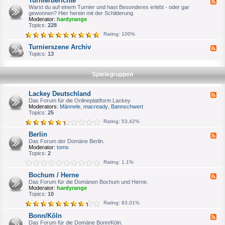
Turnierberichte
F
n
e
Warst du auf einem Turnier und hast Besonderes erlebt - oder gar
i
e
gewonnen? Hier herein mit der Schilderung
e
d
Moderator:
hardyrange
r
-
Topics:
228
p
T
l
Rating: 100%
u
a
r
n
Turnierszene Archiv
F
n
u
e
Topics:
13
i
n
e
e
g
d
r
-
b
Spielegruppen
T
e
u
r
r
i
Lackey Deutschland
F
n
c
e
Das Forum für die Onlineplattform Lackey
i
h
e
Moderators:
Männele
,
macready
,
Bannschwert
e
t
d
Topics:
25
r
e
-
s
Rating: 53.42%
L
z
a
e
Berlin
F
c
n
e
Das Forum der Domäne Berlin.
k
e
e
Moderator:
toms
e
A
d
Topics:
2
y
r
-
D
c
Rating: 1.1%
B
e
h
e
u
i
Bochum / Herne
F
r
t
v
e
Das Forum für die Domänen Bochum und Herne.
l
s
e
Moderator:
hardyrange
i
c
d
Topics:
10
n
h
-
l
Rating: 83.01%
B
a
o
n
Bonn/Köln
F
c
d
e
Das Forum für die Domäne Bonn/Köln.
h