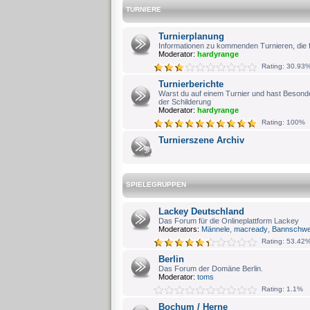
TURNIERE
Turnierplanung
Informationen zu kommenden Turnieren, die fü
Moderator:
hardyrange
Rating: 30.93
Turnierberichte
Warst du auf einem Turnier und hast Besonde
der Schilderung
Moderator:
hardyrange
Rating: 100%
Turnierszene Archiv
SPIELEGRUPPEN
Lackey Deutschland
Das Forum für die Onlineplattform Lackey
Moderators:
Männele
,
macready
,
Bannschwe
Rating: 53.42
Berlin
Das Forum der Domäne Berlin.
Moderator:
toms
Rating: 1.1%
Bochum / Herne