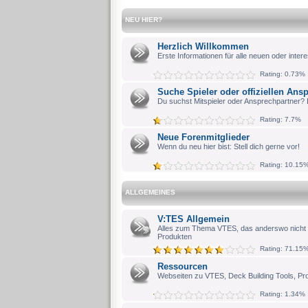
NEU HIER?
Herzlich Willkommen
Erste Informationen für alle neuen oder intere
Rating: 0.73%
Suche Spieler oder offiziellen Ans
Du suchst Mitspieler oder Ansprechpartner? 
Rating: 7.7%
Neue Forenmitglieder
Wenn du neu hier bist: Stell dich gerne vor!
Rating: 10.15
ALLGEMEINES
V:TES Allgemein
Alles zum Thema VTES, das anderswo nicht
Produkten
Rating: 71.15
Ressourcen
Webseiten zu VTES, Deck Building Tools, Pr
Rating: 1.34%