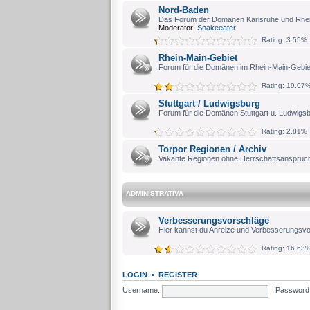
Nord-Baden
Das Forum der Domänen Karlsruhe und Rhe
Moderator:
Snakeeater
Rating: 3.55%
Rhein-Main-Gebiet
Forum für die Domänen im Rhein-Main-Gebie
Rating: 19.07
Stuttgart / Ludwigsburg
Forum für die Domänen Stuttgart u. Ludwigs
Rating: 2.81%
Torpor Regionen / Archiv
Vakante Regionen ohne Herrschaftsanspruch
ADMINISTRATIVA
Verbesserungsvorschläge
Hier kannst du Anreize und Verbesserungsvo
Rating: 16.63
LOGIN
•
REGISTER
Username:
Password