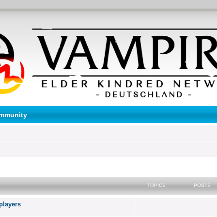
mmunity
TOPICS
POSTS
 players