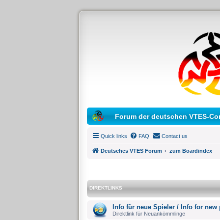
Forum der deutschen VTES-Co
Quick links
FAQ
Contact us
Deutsches VTES Forum
zum Boardindex
DIREKTLINKS
Info für neue Spieler / Info for new
Direktlink für Neuankömmlinge