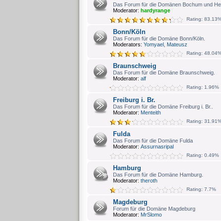
Das Forum für die Domänen Bochum und He
Moderator:
hardyrange
Rating: 83.13
Bonn/Köln
Das Forum für die Domäne Bonn/Köln.
Moderators:
Yomyael
,
Mateusz
Rating: 48.04
Braunschweig
Das Forum für die Domäne Braunschweig.
Moderator:
alf
Rating: 1.96%
Freiburg i. Br.
Das Forum für die Domäne Freiburg i. Br..
Moderator:
Menteith
Rating: 31.91
Fulda
Das Forum für die Domäne Fulda
Moderator:
Assurnasripal
Rating: 0.49%
Hamburg
Das Forum für die Domäne Hamburg.
Moderator:
theroth
Rating: 7.7%
Magdeburg
Forum für die Domäne Magdeburg
Moderator:
MrSlomo