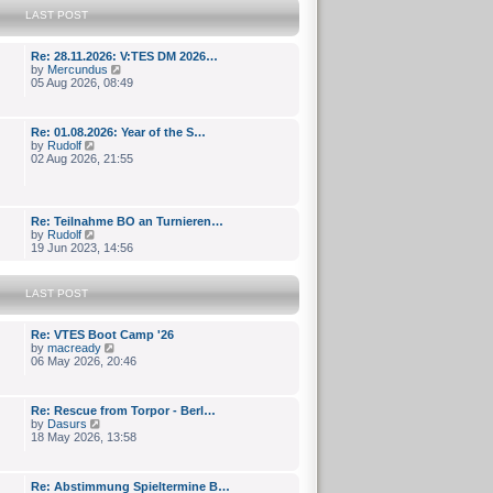
s
e
LAST POST
t
l
p
a
o
t
Re: 28.11.2026: V:TES DM 2026…
s
e
V
by
Mercundus
t
s
i
05 Aug 2026, 08:49
t
e
p
w
o
t
Re: 01.08.2026: Year of the S…
s
h
V
by
Rudolf
t
e
i
02 Aug 2026, 21:55
l
e
a
w
t
t
e
h
s
Re: Teilnahme BO an Turnieren…
e
t
V
by
Rudolf
l
p
i
19 Jun 2023, 14:56
a
o
e
t
s
w
e
t
t
s
LAST POST
h
t
e
p
l
o
Re: VTES Boot Camp '26
a
s
V
by
macready
t
t
i
06 May 2026, 20:46
e
e
s
w
t
t
p
Re: Rescue from Torpor - Berl…
h
o
V
by
Dasurs
e
s
i
18 May 2026, 13:58
l
t
e
a
w
t
t
e
Re: Abstimmung Spieltermine B…
h
s