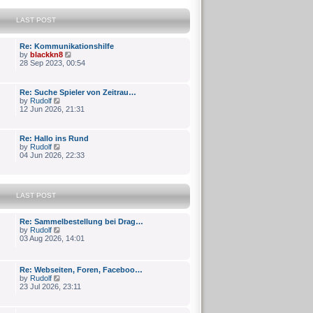
LAST POST
Re: Kommunikationshilfe
V
by
blackkn8
i
28 Sep 2023, 00:54
e
w
t
Re: Suche Spieler von Zeitrau…
h
V
by
Rudolf
e
i
12 Jun 2026, 21:31
l
e
a
w
t
t
e
Re: Hallo ins Rund
h
V
s
by
Rudolf
e
i
t
04 Jun 2026, 22:33
l
e
p
a
w
o
t
t
s
e
h
t
s
LAST POST
e
t
l
p
a
o
Re: Sammelbestellung bei Drag…
t
s
V
by
Rudolf
e
t
i
03 Aug 2026, 14:01
s
e
t
w
p
t
o
Re: Webseiten, Foren, Faceboo…
h
s
V
by
Rudolf
e
t
i
23 Jul 2026, 23:11
l
e
a
w
t
t
e