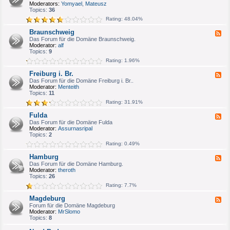
e
Moderators:
Yomyael
,
Mateusz
u
d
Topics:
36
m
-
/
Rating: 48.04%
B
H
o
e
Braunschweig
F
n
r
e
Das Forum für die Domäne Braunschweig.
n
n
e
Moderator:
alf
/
e
d
Topics:
9
K
-
ö
Rating: 1.96%
B
l
r
n
Freiburg i. Br.
F
a
e
Das Forum für die Domäne Freiburg i. Br..
u
e
Moderator:
Menteith
n
d
Topics:
11
s
-
c
Rating: 31.91%
F
h
r
w
Fulda
F
e
e
e
Das Forum für die Domäne Fulda
i
i
e
Moderator:
Assurnasripal
b
g
d
Topics:
2
u
-
r
Rating: 0.49%
F
g
u
i
Hamburg
F
l
.
e
Das Forum für die Domäne Hamburg.
d
B
e
Moderator:
theroth
a
r
d
Topics:
26
.
-
Rating: 7.7%
H
a
Magdeburg
F
m
e
Forum für die Domäne Magdeburg
b
e
Moderator:
MrSlomo
u
d
Topics:
8
r
-
g
M