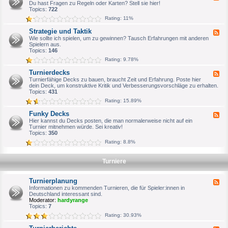
e
Du hast Fragen zu Regeln oder Karten? Stell sie hier!
n
e
b
e
Topics:
722
e
m
d
r
e
Rating: 11%
-
i
R
n
Strategie und Taktik
F
e
e
e
Wie sollte ich spielen, um zu gewinnen? Tausch Erfahrungen mit anderen
g
s
e
Spielern aus.
e
V
d
Topics:
146
l
T
-
f
E
Rating: 9.78%
S
r
S
t
a
F
Turnierdecks
F
r
g
o
e
Turnierfähige Decks zu bauen, braucht Zeit und Erfahrung. Poste hier
a
e
r
e
dein Deck, um konstruktive Kritik und Verbesserungsvorschläge zu erhalten.
t
n
e
d
Topics:
431
e
n
-
g
Rating: 15.89%
A
T
i
r
u
e
Funky Decks
c
F
r
u
h
e
Hier kannst du Decks posten, die man normalerweise nicht auf ein
n
n
i
e
Turnier mitnehmen würde. Sei kreativ!
i
d
v
d
Topics:
350
e
T
-
r
a
Rating: 8.8%
F
d
k
u
e
t
n
c
i
Turniere
k
k
k
y
s
D
Turnierplanung
e
F
c
e
Informationen zu kommenden Turnieren, die für Spieler:innen in
k
e
Deutschland interessant sind.
s
d
Moderator:
hardyrange
-
Topics:
7
T
Rating: 30.93%
u
r