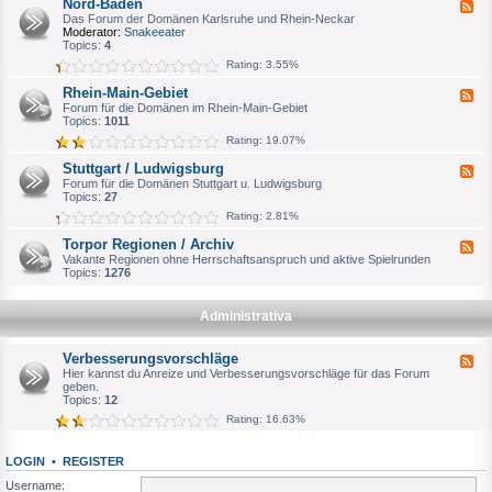
Nord-Baden
F
a
e
Das Forum der Domänen Karlsruhe und Rhein-Neckar
g
e
Moderator:
Snakeeater
d
d
Topics:
4
e
-
Rating: 3.55%
b
N
u
o
Rhein-Main-Gebiet
r
F
r
g
e
Forum für die Domänen im Rhein-Main-Gebiet
d
e
Topics:
1011
-
d
B
Rating: 19.07%
-
a
R
d
Stuttgart / Ludwigsburg
F
h
e
e
Forum für die Domänen Stuttgart u. Ludwigsburg
e
n
e
Topics:
27
i
d
n
Rating: 2.81%
-
-
S
M
Torpor Regionen / Archiv
F
t
a
e
Vakante Regionen ohne Herrschaftsanspruch und aktive Spielrunden
u
i
e
Topics:
1276
t
n
d
t
-
-
g
G
T
a
Administrativa
e
o
r
b
r
t
i
p
/
Verbesserungsvorschläge
e
F
o
L
t
e
Hier kannst du Anreize und Verbesserungsvorschläge für das Forum
r
u
e
geben.
R
d
d
Topics:
12
e
w
-
g
Rating: 16.63%
i
V
i
g
e
o
s
r
n
b
LOGIN
•
REGISTER
b
e
u
e
n
Username:
r
s