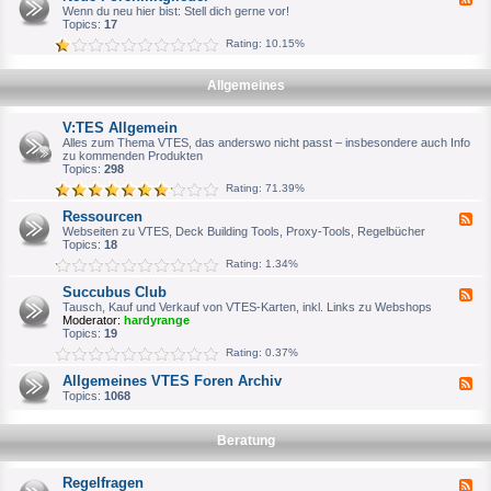
u
h
e
Wenn du neu hier bist: Stell dich gerne vor!
c
W
e
Topics:
17
h
i
d
e
l
Rating: 10.15%
-
S
l
N
p
k
e
i
o
Allgemeines
u
e
m
e
l
m
F
e
e
V:TES Allgemein
o
r
n
r
Alles zum Thema VTES, das anderswo nicht passt – insbesondere auch Info
o
e
zu kommenden Produkten
d
n
Topics:
298
e
m
r
Rating: 71.39%
i
o
t
f
Ressourcen
F
g
f
e
Webseiten zu VTES, Deck Building Tools, Proxy-Tools, Regelbücher
l
i
e
Topics:
18
i
z
d
e
i
Rating: 1.34%
-
d
e
R
e
l
Succubus Club
F
e
r
l
e
Tausch, Kauf und Verkauf von VTES-Karten, inkl. Links zu Webshops
s
e
e
Moderator:
hardyrange
s
n
d
Topics:
19
o
A
-
u
Rating: 0.37%
n
S
r
s
u
c
Allgemeines VTES Foren Archiv
p
F
c
e
r
e
Topics:
1068
c
n
e
e
u
c
d
b
h
-
u
Beratung
p
A
s
a
l
C
r
l
l
Regelfragen
F
t
g
u