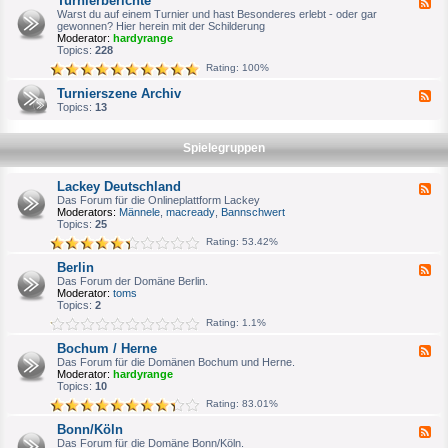
Turnierberichte
F
n
e
Warst du auf einem Turnier und hast Besonderes erlebt - oder gar
i
e
gewonnen? Hier herein mit der Schilderung
e
d
Moderator:
hardyrange
r
-
Topics:
228
p
T
l
Rating: 100%
u
a
r
n
Turnierszene Archiv
F
n
u
e
Topics:
13
i
n
e
e
g
d
r
-
b
Spielegruppen
T
e
u
r
r
i
Lackey Deutschland
F
n
c
e
Das Forum für die Onlineplattform Lackey
i
h
e
Moderators:
Männele
,
macready
,
Bannschwert
e
t
d
Topics:
25
r
e
-
s
Rating: 53.42%
L
z
a
e
Berlin
F
c
n
e
Das Forum der Domäne Berlin.
k
e
e
Moderator:
toms
e
A
d
Topics:
2
y
r
-
D
c
Rating: 1.1%
B
e
h
e
u
i
Bochum / Herne
F
r
t
v
e
Das Forum für die Domänen Bochum und Herne.
l
s
e
Moderator:
hardyrange
i
c
d
Topics:
10
n
h
-
l
Rating: 83.01%
B
a
o
n
Bonn/Köln
F
c
d
e
Das Forum für die Domäne Bonn/Köln.
h