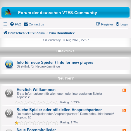
Forum der deutschen VTES-Community
FAQ
Contact us
Register
Login
Deutsches VTES Forum
zum Boardindex
It is currently 07 Aug 2026, 22:57
e
Direktlinks
a
r
Info für neue Spieler / Info for new players
Direktlink für Neuankömmlinge
c
h
Neu hier?
Herzlich Willkommen
F
e
Erste Informationen für alle neuen oder interessierten Spieler
e
Topics:
2
d
Rating: 0.73%
-
H
Suche Spieler oder offiziellen Ansprechpartner
F
e
e
Du suchst Mitspieler oder Ansprechpartner? Dann schau hier herein!
r
e
Topics:
10
z
d
l
Rating: 7.7%
-
i
S
c
Neue Forenmitglieder
F