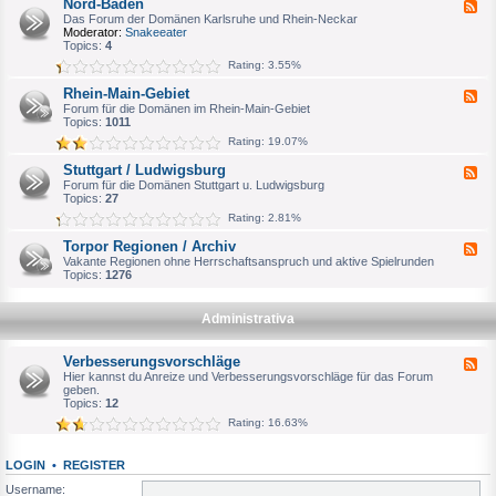
Nord-Baden
F
a
e
Das Forum der Domänen Karlsruhe und Rhein-Neckar
g
e
Moderator:
Snakeeater
d
d
Topics:
4
e
-
Rating: 3.55%
b
N
u
o
Rhein-Main-Gebiet
r
F
r
g
e
Forum für die Domänen im Rhein-Main-Gebiet
d
e
Topics:
1011
-
d
B
Rating: 19.07%
-
a
R
d
Stuttgart / Ludwigsburg
F
h
e
e
Forum für die Domänen Stuttgart u. Ludwigsburg
e
n
e
Topics:
27
i
d
n
Rating: 2.81%
-
-
S
M
Torpor Regionen / Archiv
F
t
a
e
Vakante Regionen ohne Herrschaftsanspruch und aktive Spielrunden
u
i
e
Topics:
1276
t
n
d
t
-
-
g
G
T
a
Administrativa
e
o
r
b
r
t
i
p
/
Verbesserungsvorschläge
e
F
o
L
t
e
Hier kannst du Anreize und Verbesserungsvorschläge für das Forum
r
u
e
geben.
R
d
d
Topics:
12
e
w
-
g
Rating: 16.63%
i
V
i
g
e
o
s
r
n
b
LOGIN
•
REGISTER
b
e
u
e
n
Username:
r
s