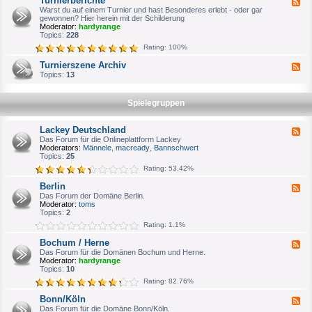
Turnierberichte
F
n
e
Warst du auf einem Turnier und hast Besonderes erlebt - oder gar
i
e
gewonnen? Hier herein mit der Schilderung
e
d
Moderator:
hardyrange
r
-
Topics:
228
p
T
l
Rating: 100%
u
a
r
n
Turnierszene Archiv
F
n
u
e
Topics:
13
i
n
e
e
g
d
r
-
b
Spielegruppen
T
e
u
r
r
i
Lackey Deutschland
F
n
c
e
Das Forum für die Onlineplattform Lackey
i
h
e
Moderators:
Männele
,
macready
,
Bannschwert
e
t
d
Topics:
25
r
e
-
s
Rating: 53.42%
L
z
a
e
Berlin
F
c
n
e
Das Forum der Domäne Berlin.
k
e
e
Moderator:
toms
e
A
d
Topics:
2
y
r
-
D
c
Rating: 1.1%
B
e
h
e
u
i
Bochum / Herne
F
r
t
v
e
Das Forum für die Domänen Bochum und Herne.
l
s
e
Moderator:
hardyrange
i
c
d
Topics:
10
n
h
-
l
Rating: 82.76%
B
a
o
n
Bonn/Köln
F
c
d
e
Das Forum für die Domäne Bonn/Köln.
h