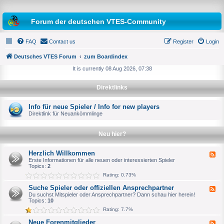
Forum der deutschen VTES-Community
FAQ
Contact us
Register
Login
Deutsches VTES Forum
zum Boardindex
It is currently 08 Aug 2026, 07:38
e
Direktlinks
a
r
Info für neue Spieler / Info for new players
Direktlink für Neuankömmlinge
c
h
Neu hier?
Herzlich Willkommen
F
e
Erste Informationen für alle neuen oder interessierten Spieler
e
Topics:
2
d
Rating: 0.73%
-
H
Suche Spieler oder offiziellen Ansprechpartner
F
e
e
Du suchst Mitspieler oder Ansprechpartner? Dann schau hier herein!
r
e
Topics:
10
z
d
l
Rating: 7.7%
-
i
S
c
Neue Forenmitglieder
F