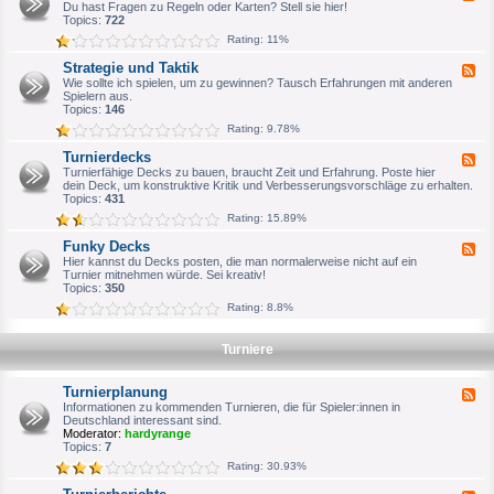
e
Du hast Fragen zu Regeln oder Karten? Stell sie hier!
n
e
b
e
Topics:
722
e
m
d
r
e
Rating: 11%
-
i
R
n
Strategie und Taktik
F
e
e
e
Wie sollte ich spielen, um zu gewinnen? Tausch Erfahrungen mit anderen
g
s
e
Spielern aus.
e
V
d
Topics:
146
l
T
-
f
E
Rating: 9.78%
S
r
S
t
a
F
Turnierdecks
F
r
g
o
e
Turnierfähige Decks zu bauen, braucht Zeit und Erfahrung. Poste hier
a
e
r
e
dein Deck, um konstruktive Kritik und Verbesserungsvorschläge zu erhalten.
t
n
e
d
Topics:
431
e
n
-
g
Rating: 15.89%
A
T
i
r
u
e
Funky Decks
c
F
r
u
h
e
Hier kannst du Decks posten, die man normalerweise nicht auf ein
n
n
i
e
Turnier mitnehmen würde. Sei kreativ!
i
d
v
d
Topics:
350
e
T
-
r
a
Rating: 8.8%
F
d
k
u
e
t
n
c
i
Turniere
k
k
k
y
s
D
Turnierplanung
e
F
c
e
Informationen zu kommenden Turnieren, die für Spieler:innen in
k
e
Deutschland interessant sind.
s
d
Moderator:
hardyrange
-
Topics:
7
T
Rating: 30.93%
u
r