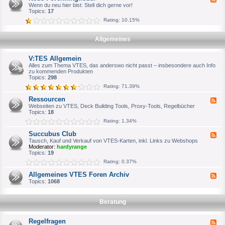
u
h
e
Wenn du neu hier bist: Stell dich gerne vor!
c
W
e
Topics:
17
h
i
d
e
l
Rating: 10.15%
-
S
l
N
p
k
e
i
o
Allgemeines
u
e
m
e
l
m
F
e
e
V:TES Allgemein
o
r
n
r
Alles zum Thema VTES, das anderswo nicht passt – insbesondere auch Info
o
e
zu kommenden Produkten
d
n
Topics:
298
e
m
r
Rating: 71.39%
i
o
t
f
Ressourcen
F
g
f
e
Webseiten zu VTES, Deck Building Tools, Proxy-Tools, Regelbücher
l
i
e
Topics:
18
i
z
d
e
i
Rating: 1.34%
-
d
e
R
e
l
Succubus Club
F
e
r
l
e
Tausch, Kauf und Verkauf von VTES-Karten, inkl. Links zu Webshops
s
e
e
Moderator:
hardyrange
s
n
d
Topics:
19
o
A
-
u
Rating: 0.37%
n
S
r
s
u
c
Allgemeines VTES Foren Archiv
p
F
c
e
r
e
Topics:
1068
c
n
e
e
u
c
d
b
h
-
u
Beratung
p
A
s
a
l
C
r
l
l
Regelfragen
F
t
g
u