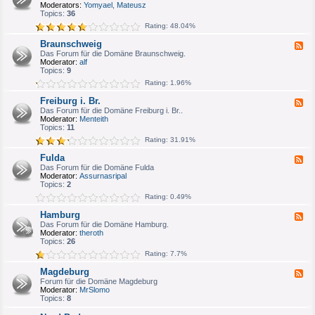
e
Moderators:
Yomyael
,
Mateusz
u
d
Topics:
36
m
-
/
Rating: 48.04%
B
H
o
e
Braunschweig
F
n
r
e
Das Forum für die Domäne Braunschweig.
n
n
e
Moderator:
alf
/
e
d
Topics:
9
K
-
ö
Rating: 1.96%
B
l
r
n
Freiburg i. Br.
F
a
e
Das Forum für die Domäne Freiburg i. Br..
u
e
Moderator:
Menteith
n
d
Topics:
11
s
-
c
Rating: 31.91%
F
h
r
w
Fulda
F
e
e
e
Das Forum für die Domäne Fulda
i
i
e
Moderator:
Assurnasripal
b
g
d
Topics:
2
u
-
r
Rating: 0.49%
F
g
u
i
Hamburg
F
l
.
e
Das Forum für die Domäne Hamburg.
d
B
e
Moderator:
theroth
a
r
d
Topics:
26
.
-
Rating: 7.7%
H
a
Magdeburg
F
m
e
Forum für die Domäne Magdeburg
b
e
Moderator:
MrSlomo
u
d
Topics:
8
r
-
g
M