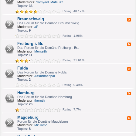
e
Moderators:
Yomyael
,
Mateusz
u
d
Topics:
36
m
-
/
Rating: 48.17%
B
H
o
e
Braunschweig
F
n
r
e
Das Forum für die Domäne Braunschweig.
n
n
e
Moderator:
alf
/
e
d
Topics:
9
K
-
ö
Rating: 1.96%
B
l
r
n
Freiburg i. Br.
F
a
e
Das Forum für die Domäne Freiburg i. Br..
u
e
Moderator:
Menteith
n
d
Topics:
11
s
-
c
Rating: 31.91%
F
h
r
w
Fulda
F
e
e
e
Das Forum für die Domäne Fulda
i
i
e
Moderator:
Assurnasripal
b
g
d
Topics:
2
u
-
r
Rating: 0.49%
F
g
u
i
Hamburg
F
l
.
e
Das Forum für die Domäne Hamburg.
d
B
e
Moderator:
theroth
a
r
d
Topics:
26
.
-
Rating: 7.7%
H
a
Magdeburg
F
m
e
Forum für die Domäne Magdeburg
b
e
Moderator:
MrSlomo
u
d
Topics:
8
r
-
g
M