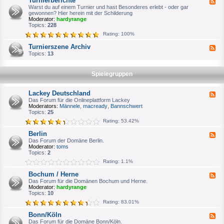
Turnierberichte
F
n
e
Warst du auf einem Turnier und hast Besonderes erlebt - oder gar
i
e
gewonnen? Hier herein mit der Schilderung
e
d
Moderator:
hardyrange
r
-
Topics:
228
p
T
l
Rating: 100%
u
a
r
n
Turnierszene Archiv
F
n
u
e
Topics:
13
i
n
e
e
g
d
r
-
b
Spielegruppen
T
e
u
r
r
i
Lackey Deutschland
F
n
c
e
Das Forum für die Onlineplattform Lackey
i
h
e
Moderators:
Männele
,
macready
,
Bannschwert
e
t
d
Topics:
25
r
e
-
s
Rating: 53.42%
L
z
a
e
Berlin
F
c
n
e
Das Forum der Domäne Berlin.
k
e
e
Moderator:
toms
e
A
d
Topics:
2
y
r
-
D
c
Rating: 1.1%
B
e
h
e
u
i
Bochum / Herne
F
r
t
v
e
Das Forum für die Domänen Bochum und Herne.
l
s
e
Moderator:
hardyrange
i
c
d
Topics:
10
n
h
-
l
Rating: 83.01%
B
a
o
n
Bonn/Köln
F
c
d
e
Das Forum für die Domäne Bonn/Köln.
h