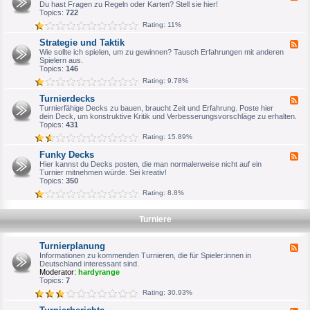
e
Du hast Fragen zu Regeln oder Karten? Stell sie hier!
n
e
b
e
Topics:
722
e
m
d
r
e
Rating: 11%
-
i
R
n
Strategie und Taktik
F
e
e
e
Wie sollte ich spielen, um zu gewinnen? Tausch Erfahrungen mit anderen
g
s
e
Spielern aus.
e
V
d
Topics:
146
l
T
-
f
E
Rating: 9.78%
S
r
S
t
a
F
Turnierdecks
F
r
g
o
e
Turnierfähige Decks zu bauen, braucht Zeit und Erfahrung. Poste hier
a
e
r
e
dein Deck, um konstruktive Kritik und Verbesserungsvorschläge zu erhalten.
t
n
e
d
Topics:
431
e
n
-
g
Rating: 15.89%
A
T
i
r
u
e
Funky Decks
c
F
r
u
h
e
Hier kannst du Decks posten, die man normalerweise nicht auf ein
n
n
i
e
Turnier mitnehmen würde. Sei kreativ!
i
d
v
d
Topics:
350
e
T
-
r
a
Rating: 8.8%
F
d
k
u
e
t
n
c
i
Turniere
k
k
k
y
s
D
Turnierplanung
e
F
c
e
Informationen zu kommenden Turnieren, die für Spieler:innen in
k
e
Deutschland interessant sind.
s
d
Moderator:
hardyrange
-
Topics:
7
T
Rating: 30.93%
u
r