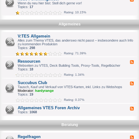
u
h
e
Wenn du neu hier bist: Stell dich gerne vor!
c
W
e
Topics:
17
h
i
d
e
l
Rating: 10.15%
-
S
l
N
p
k
e
i
o
Allgemeines
u
e
m
e
l
m
F
e
e
V:TES Allgemein
o
r
n
r
Alles zum Thema VTES, das anderswo nicht passt – insbesondere auch Info
o
e
zu kommenden Produkten
d
n
Topics:
298
e
m
r
Rating: 71.39%
i
o
t
f
Ressourcen
F
g
f
e
Webseiten zu VTES, Deck Building Tools, Proxy-Tools, Regelbücher
l
i
e
Topics:
18
i
z
d
e
i
Rating: 1.34%
-
d
e
R
e
l
Succubus Club
F
e
r
l
e
Tausch, Kauf und Verkauf von VTES-Karten, inkl. Links zu Webshops
s
e
e
Moderator:
hardyrange
s
n
d
Topics:
19
o
A
-
u
Rating: 0.37%
n
S
r
s
u
c
Allgemeines VTES Foren Archiv
p
F
c
e
r
e
Topics:
1068
c
n
e
e
u
c
d
b
h
-
u
Beratung
p
A
s
a
l
C
r
l
l
Regelfragen
F
t
g
u