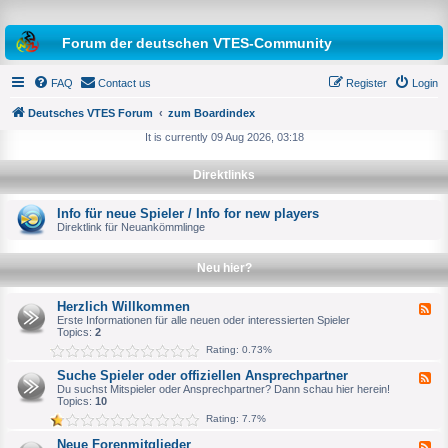
Forum der deutschen VTES-Community
FAQ
Contact us
Register
Login
Deutsches VTES Forum
zum Boardindex
It is currently 09 Aug 2026, 03:18
e
Direktlinks
a
r
Info für neue Spieler / Info for new players
Direktlink für Neuankömmlinge
c
h
Neu hier?
Herzlich Willkommen
F
e
Erste Informationen für alle neuen oder interessierten Spieler
e
Topics:
2
d
Rating: 0.73%
-
H
Suche Spieler oder offiziellen Ansprechpartner
F
e
e
Du suchst Mitspieler oder Ansprechpartner? Dann schau hier herein!
r
e
Topics:
10
z
d
l
Rating: 7.7%
-
i
S
c
Neue Forenmitglieder
F