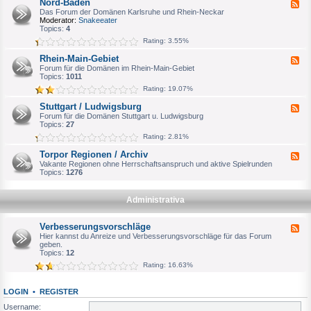
Nord-Baden
F
a
e
Das Forum der Domänen Karlsruhe und Rhein-Neckar
g
e
Moderator:
Snakeeater
d
d
Topics:
4
e
-
Rating: 3.55%
b
N
u
o
Rhein-Main-Gebiet
r
F
r
g
e
Forum für die Domänen im Rhein-Main-Gebiet
d
e
Topics:
1011
-
d
B
Rating: 19.07%
-
a
R
d
Stuttgart / Ludwigsburg
F
h
e
e
Forum für die Domänen Stuttgart u. Ludwigsburg
e
n
e
Topics:
27
i
d
n
Rating: 2.81%
-
-
S
M
Torpor Regionen / Archiv
F
t
a
e
Vakante Regionen ohne Herrschaftsanspruch und aktive Spielrunden
u
i
e
Topics:
1276
t
n
d
t
-
-
g
G
T
a
Administrativa
e
o
r
b
r
t
i
p
/
Verbesserungsvorschläge
e
F
o
L
t
e
Hier kannst du Anreize und Verbesserungsvorschläge für das Forum
r
u
e
geben.
R
d
d
Topics:
12
e
w
-
g
Rating: 16.63%
i
V
i
g
e
o
s
r
n
b
LOGIN
•
REGISTER
b
e
u
e
n
Username:
r
s