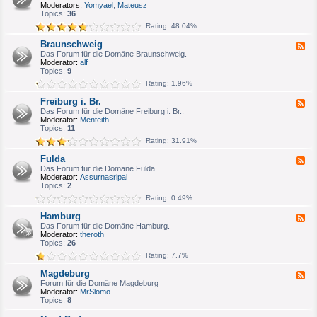
e
Moderators:
Yomyael
,
Mateusz
u
d
Topics:
36
m
-
/
Rating: 48.04%
B
H
o
e
Braunschweig
F
n
r
e
Das Forum für die Domäne Braunschweig.
n
n
e
Moderator:
alf
/
e
d
Topics:
9
K
-
ö
Rating: 1.96%
B
l
r
n
Freiburg i. Br.
F
a
e
Das Forum für die Domäne Freiburg i. Br..
u
e
Moderator:
Menteith
n
d
Topics:
11
s
-
c
Rating: 31.91%
F
h
r
w
Fulda
F
e
e
e
Das Forum für die Domäne Fulda
i
i
e
Moderator:
Assurnasripal
b
g
d
Topics:
2
u
-
r
Rating: 0.49%
F
g
u
i
Hamburg
F
l
.
e
Das Forum für die Domäne Hamburg.
d
B
e
Moderator:
theroth
a
r
d
Topics:
26
.
-
Rating: 7.7%
H
a
Magdeburg
F
m
e
Forum für die Domäne Magdeburg
b
e
Moderator:
MrSlomo
u
d
Topics:
8
r
-
g
M