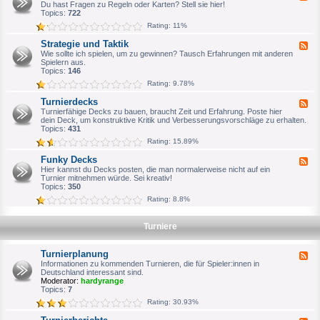
e
Du hast Fragen zu Regeln oder Karten? Stell sie hier!
n
e
b
e
Topics:
722
e
m
d
r
e
Rating: 11%
-
i
R
n
Strategie und Taktik
F
e
e
e
Wie sollte ich spielen, um zu gewinnen? Tausch Erfahrungen mit anderen
g
s
e
Spielern aus.
e
V
d
Topics:
146
l
T
-
f
E
Rating: 9.78%
S
r
S
t
a
F
Turnierdecks
F
r
g
o
e
Turnierfähige Decks zu bauen, braucht Zeit und Erfahrung. Poste hier
a
e
r
e
dein Deck, um konstruktive Kritik und Verbesserungsvorschläge zu erhalten.
t
n
e
d
Topics:
431
e
n
-
g
Rating: 15.89%
A
T
i
r
u
e
Funky Decks
c
F
r
u
h
e
Hier kannst du Decks posten, die man normalerweise nicht auf ein
n
n
i
e
Turnier mitnehmen würde. Sei kreativ!
i
d
v
d
Topics:
350
e
T
-
r
a
Rating: 8.8%
F
d
k
u
e
t
n
c
i
Turniere
k
k
k
y
s
D
Turnierplanung
e
F
c
e
Informationen zu kommenden Turnieren, die für Spieler:innen in
k
e
Deutschland interessant sind.
s
d
Moderator:
hardyrange
-
Topics:
7
T
Rating: 30.93%
u
r