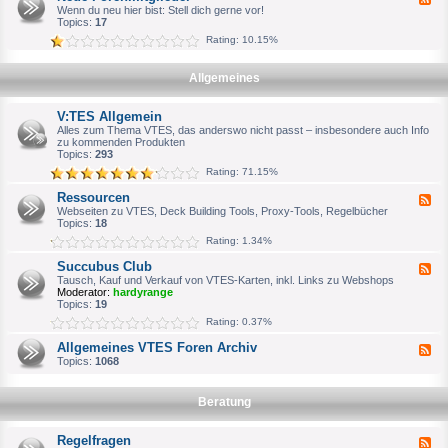
u
h
e
Wenn du neu hier bist: Stell dich gerne vor!
c
W
e
Topics:
17
h
i
d
e
l
Rating: 10.15%
-
S
l
N
p
k
e
i
o
Allgemeines
u
e
m
e
l
m
F
e
e
V:TES Allgemein
o
r
n
r
Alles zum Thema VTES, das anderswo nicht passt – insbesondere auch Info
o
e
zu kommenden Produkten
d
n
Topics:
293
e
m
r
Rating: 71.15%
i
o
t
f
Ressourcen
F
g
f
e
Webseiten zu VTES, Deck Building Tools, Proxy-Tools, Regelbücher
l
i
e
Topics:
18
i
z
d
e
i
Rating: 1.34%
-
d
e
R
e
l
Succubus Club
F
e
r
l
e
Tausch, Kauf und Verkauf von VTES-Karten, inkl. Links zu Webshops
s
e
e
Moderator:
hardyrange
s
n
d
Topics:
19
o
A
-
u
Rating: 0.37%
n
S
r
s
u
c
Allgemeines VTES Foren Archiv
p
F
c
e
r
e
Topics:
1068
c
n
e
e
u
c
d
b
h
-
u
Beratung
p
A
s
a
l
C
r
l
l
Regelfragen
F
t
g
u