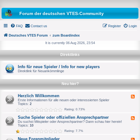
Forum der deutschen VTES-Community
FAQ
Contact us
Register
Login
Deutsches VTES Forum
zum Boardindex
It is currently 06 Aug 2026, 23:54
e
Direktlinks
a
r
Info für neue Spieler / Info for new players
Direktlink für Neuankömmlinge
c
h
Neu hier?
Herzlich Willkommen
F
e
Erste Informationen für alle neuen oder interessierten Spieler
e
Topics:
2
d
Rating: 0.73%
-
H
Suche Spieler oder offiziellen Ansprechpartner
F
e
e
Du suchst Mitspieler oder Ansprechpartner? Dann schau hier herein!
r
e
Topics:
10
z
d
l
Rating: 7.7%
-
i
S
c
Neue Forenmitglieder
F