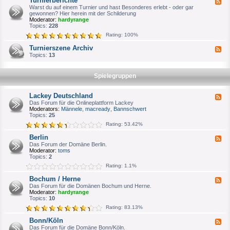
Turnierberichte
F
n
e
Warst du auf einem Turnier und hast Besonderes erlebt - oder gar
i
e
gewonnen? Hier herein mit der Schilderung
e
d
Moderator:
hardyrange
r
-
Topics:
228
p
T
l
Rating: 100%
u
a
r
n
Turnierszene Archiv
F
n
u
e
Topics:
13
i
n
e
e
g
d
r
-
b
Spielegruppen
T
e
u
r
r
i
Lackey Deutschland
F
n
c
e
Das Forum für die Onlineplattform Lackey
i
h
e
Moderators:
Männele
,
macready
,
Bannschwert
e
t
d
Topics:
25
r
e
-
s
Rating: 53.42%
L
z
a
e
Berlin
F
c
n
e
Das Forum der Domäne Berlin.
k
e
e
Moderator:
toms
e
A
d
Topics:
2
y
r
-
D
c
Rating: 1.1%
B
e
h
e
u
i
Bochum / Herne
F
r
t
v
e
Das Forum für die Domänen Bochum und Herne.
l
s
e
Moderator:
hardyrange
i
c
d
Topics:
10
n
h
-
l
Rating: 83.13%
B
a
o
n
Bonn/Köln
F
c
d
e
Das Forum für die Domäne Bonn/Köln.
h