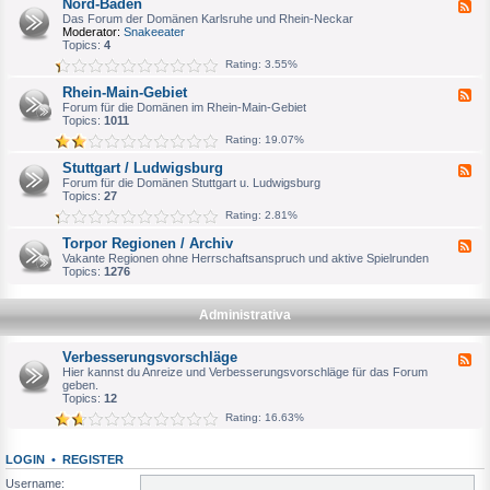
Nord-Baden
F
a
e
Das Forum der Domänen Karlsruhe und Rhein-Neckar
g
e
Moderator:
Snakeeater
d
d
Topics:
4
e
-
Rating: 3.55%
b
N
u
o
Rhein-Main-Gebiet
r
F
r
g
e
Forum für die Domänen im Rhein-Main-Gebiet
d
e
Topics:
1011
-
d
B
Rating: 19.07%
-
a
R
d
Stuttgart / Ludwigsburg
F
h
e
e
Forum für die Domänen Stuttgart u. Ludwigsburg
e
n
e
Topics:
27
i
d
n
Rating: 2.81%
-
-
S
M
Torpor Regionen / Archiv
F
t
a
e
Vakante Regionen ohne Herrschaftsanspruch und aktive Spielrunden
u
i
e
Topics:
1276
t
n
d
t
-
-
g
G
T
a
Administrativa
e
o
r
b
r
t
i
p
/
Verbesserungsvorschläge
e
F
o
L
t
e
Hier kannst du Anreize und Verbesserungsvorschläge für das Forum
r
u
e
geben.
R
d
d
Topics:
12
e
w
-
g
Rating: 16.63%
i
V
i
g
e
o
s
r
n
b
LOGIN
•
REGISTER
b
e
u
e
n
Username:
r
s