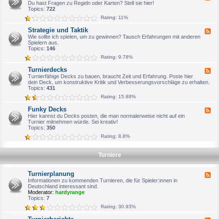
e
Du hast Fragen zu Regeln oder Karten? Stell sie hier!
n
e
b
e
Topics:
722
e
m
d
r
e
Rating: 11%
-
i
R
n
Strategie und Taktik
F
e
e
e
Wie sollte ich spielen, um zu gewinnen? Tausch Erfahrungen mit anderen
g
s
e
Spielern aus.
e
V
d
Topics:
146
l
T
-
f
E
Rating: 9.78%
S
r
S
t
a
F
Turnierdecks
F
r
g
o
e
Turnierfähige Decks zu bauen, braucht Zeit und Erfahrung. Poste hier
a
e
r
e
dein Deck, um konstruktive Kritik und Verbesserungsvorschläge zu erhalten.
t
n
e
d
Topics:
431
e
n
-
g
Rating: 15.89%
A
T
i
r
u
e
Funky Decks
c
F
r
u
h
e
Hier kannst du Decks posten, die man normalerweise nicht auf ein
n
n
i
e
Turnier mitnehmen würde. Sei kreativ!
i
d
v
d
Topics:
350
e
T
-
r
a
Rating: 8.8%
F
d
k
u
e
t
n
c
i
Turniere
k
k
k
y
s
D
Turnierplanung
e
F
c
e
Informationen zu kommenden Turnieren, die für Spieler:innen in
k
e
Deutschland interessant sind.
s
d
Moderator:
hardyrange
-
Topics:
7
T
Rating: 30.93%
u
r