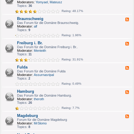
e
Moderators:
Yomyael
,
Mateusz
u
d
Topics:
36
m
-
/
Rating: 48.17%
B
H
o
e
Braunschweig
F
n
r
e
Das Forum für die Domäne Braunschweig.
n
n
e
Moderator:
alf
/
e
d
Topics:
9
K
-
ö
Rating: 1.96%
B
l
r
n
Freiburg i. Br.
F
a
e
Das Forum für die Domäne Freiburg i. Br..
u
e
Moderator:
Menteith
n
d
Topics:
11
s
-
c
Rating: 31.91%
F
h
r
w
Fulda
F
e
e
e
Das Forum für die Domäne Fulda
i
i
e
Moderator:
Assurnasripal
b
g
d
Topics:
2
u
-
r
Rating: 0.49%
F
g
u
i
Hamburg
F
l
.
e
Das Forum für die Domäne Hamburg.
d
B
e
Moderator:
theroth
a
r
d
Topics:
26
.
-
Rating: 7.7%
H
a
Magdeburg
F
m
e
Forum für die Domäne Magdeburg
b
e
Moderator:
MrSlomo
u
d
Topics:
8
r
-
g
M