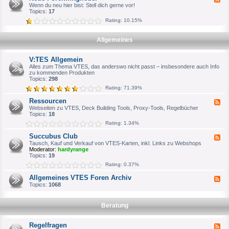
u
h
e
Wenn du neu hier bist: Stell dich gerne vor!
c
W
e
Topics:
17
h
i
d
e
l
Rating: 10.15%
-
S
l
N
p
k
e
i
o
Allgemeines
u
e
m
e
l
m
F
e
e
V:TES Allgemein
o
r
n
r
Alles zum Thema VTES, das anderswo nicht passt – insbesondere auch Info
o
e
zu kommenden Produkten
d
n
Topics:
298
e
m
r
Rating: 71.39%
i
o
t
f
Ressourcen
F
g
f
e
Webseiten zu VTES, Deck Building Tools, Proxy-Tools, Regelbücher
l
i
e
Topics:
18
i
z
d
e
i
Rating: 1.34%
-
d
e
R
e
l
Succubus Club
F
e
r
l
e
Tausch, Kauf und Verkauf von VTES-Karten, inkl. Links zu Webshops
s
e
e
Moderator:
hardyrange
s
n
d
Topics:
19
o
A
-
u
Rating: 0.37%
n
S
r
s
u
c
Allgemeines VTES Foren Archiv
p
F
c
e
r
e
Topics:
1068
c
n
e
e
u
c
d
b
h
-
u
Beratung
p
A
s
a
l
C
r
l
l
Regelfragen
F
t
g
u