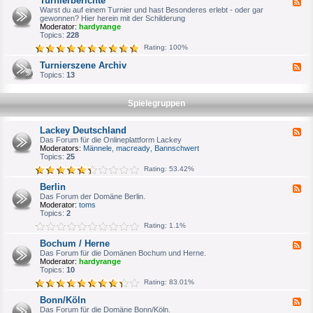
Turnierberichte
F
n
e
Warst du auf einem Turnier und hast Besonderes erlebt - oder gar
i
e
gewonnen? Hier herein mit der Schilderung
e
d
Moderator:
hardyrange
r
-
Topics:
228
p
T
l
Rating: 100%
u
a
r
n
Turnierszene Archiv
F
n
u
e
Topics:
13
i
n
e
e
g
d
r
-
b
Spielegruppen
T
e
u
r
r
i
Lackey Deutschland
F
n
c
e
Das Forum für die Onlineplattform Lackey
i
h
e
Moderators:
Männele
,
macready
,
Bannschwert
e
t
d
Topics:
25
r
e
-
s
Rating: 53.42%
L
z
a
e
Berlin
F
c
n
e
Das Forum der Domäne Berlin.
k
e
e
Moderator:
toms
e
A
d
Topics:
2
y
r
-
D
c
Rating: 1.1%
B
e
h
e
u
i
Bochum / Herne
F
r
t
v
e
Das Forum für die Domänen Bochum und Herne.
l
s
e
Moderator:
hardyrange
i
c
d
Topics:
10
n
h
-
l
Rating: 83.01%
B
a
o
n
Bonn/Köln
F
c
d
e
Das Forum für die Domäne Bonn/Köln.
h