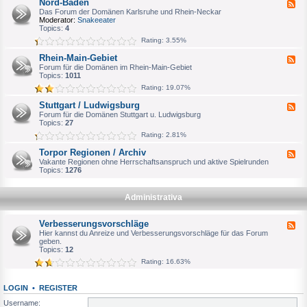
Nord-Baden
F
a
e
Das Forum der Domänen Karlsruhe und Rhein-Neckar
g
e
Moderator:
Snakeeater
d
d
Topics:
4
e
-
Rating: 3.55%
b
N
u
o
Rhein-Main-Gebiet
r
F
r
g
e
Forum für die Domänen im Rhein-Main-Gebiet
d
e
Topics:
1011
-
d
B
Rating: 19.07%
-
a
R
d
Stuttgart / Ludwigsburg
F
h
e
e
Forum für die Domänen Stuttgart u. Ludwigsburg
e
n
e
Topics:
27
i
d
n
Rating: 2.81%
-
-
S
M
Torpor Regionen / Archiv
F
t
a
e
Vakante Regionen ohne Herrschaftsanspruch und aktive Spielrunden
u
i
e
Topics:
1276
t
n
d
t
-
-
g
G
T
a
Administrativa
e
o
r
b
r
t
i
p
/
Verbesserungsvorschläge
e
F
o
L
t
e
Hier kannst du Anreize und Verbesserungsvorschläge für das Forum
r
u
e
geben.
R
d
d
Topics:
12
e
w
-
g
Rating: 16.63%
i
V
i
g
e
o
s
r
n
b
LOGIN
•
REGISTER
b
e
u
e
n
Username:
r
s