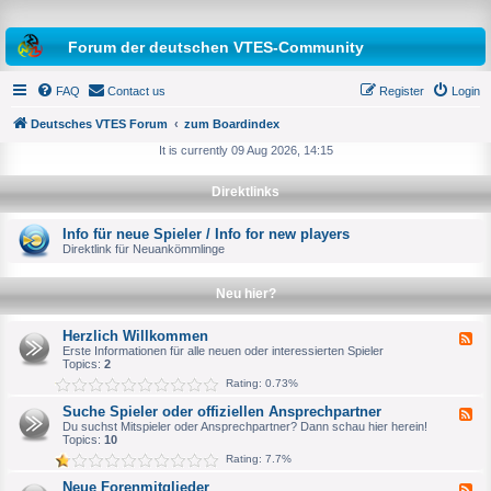
Forum der deutschen VTES-Community
FAQ
Contact us
Register
Login
Deutsches VTES Forum
zum Boardindex
It is currently 09 Aug 2026, 14:15
e
Direktlinks
a
r
Info für neue Spieler / Info for new players
Direktlink für Neuankömmlinge
c
h
Neu hier?
Herzlich Willkommen
F
e
Erste Informationen für alle neuen oder interessierten Spieler
e
Topics:
2
d
Rating: 0.73%
-
H
Suche Spieler oder offiziellen Ansprechpartner
F
e
e
Du suchst Mitspieler oder Ansprechpartner? Dann schau hier herein!
r
e
Topics:
10
z
d
l
Rating: 7.7%
-
i
S
c
Neue Forenmitglieder
F